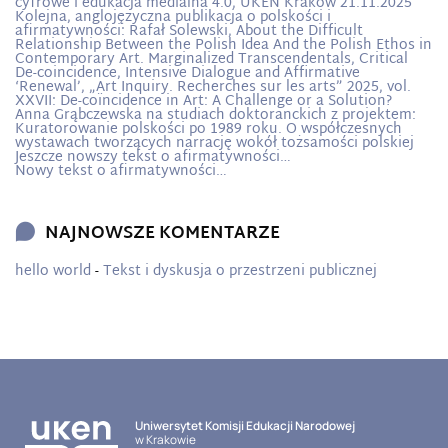
cyfrowe i edukacja medialna 4.0, UKEN Kraków 21.11.2025
Kolejna, anglojęzyczna publikacja o polskości i
afirmatywności: Rafał Solewski, About the Difficult
Relationship Between the Polish Idea And the Polish Ethos in
Contemporary Art. Marginalized Transcendentals, Critical
De-coincidence, Intensive Dialogue and Affirmative
‘Renewal’, „Art Inquiry. Recherches sur les arts” 2025, vol.
XXVII: De-coïncidence in Art: A Challenge or a Solution?
Anna Grąbczewska na studiach doktoranckich z projektem:
Kuratorowanie polskości po 1989 roku. O współczesnych
wystawach tworzących narrację wokół tożsamości polskiej
Jeszcze nowszy tekst o afirmatywności…
Nowy tekst o afirmatywności…
NAJNOWSZE KOMENTARZE
hello world
-
Tekst i dyskusja o przestrzeni publicznej
Uniwersytet Komisji Edukacji Narodowej
w Krakowie